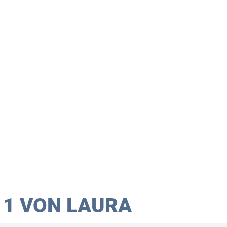
07121 - 270336
in
1 VON LAURA